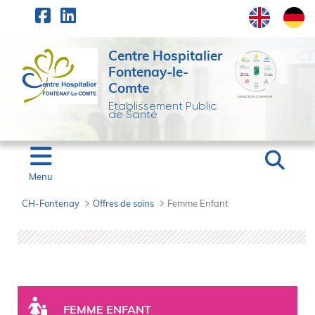
Panneau de gestion des cookies
Saut au contenu principal
Centre Hospitalier
Fontenay-le-
Comte
Etablissement Public
de Santé
Menu
CH-Fontenay
Offres de soins
Femme Enfant
Femme Enfant - CH-Fo
FEMME ENFANT