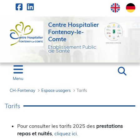
Panneau de gestion des cookies
Saut au contenu principal
Centre Hospitalier
Fontenay-le-
Comte
Etablissement Public
de Santé
Menu
CH-Fontenay
Espace usagers
Tarifs
Tarifs - CH-Fontenay
Tarifs
Pour consulter les tarifs 2025 des
prestations
repas et nuités
,
cliquez ici.