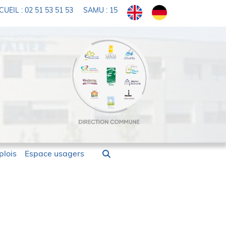
UEIL : 02 51 53 51 53
SAMU : 15
lois
Espace usagers