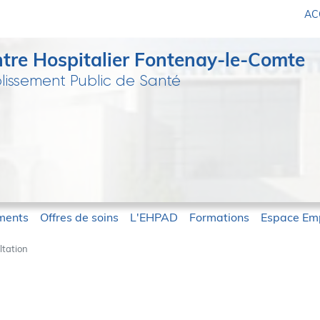
ACC
tre Hospitalier Fontenay-le-Comte
lissement Public de Santé
ments
Offres de soins
L'EHPAD
Formations
Espace Emp
ltation
ltation - CH-Fontenay