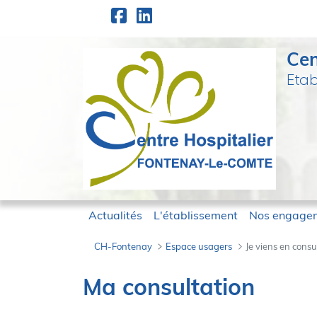
Panneau de gestion des cookies
Saut au contenu principal
Cen
Etab
Actualités
L'établissement
Nos engage
CH-Fontenay
Espace usagers
Je viens en consu
Je viens en consu
Ma consultation