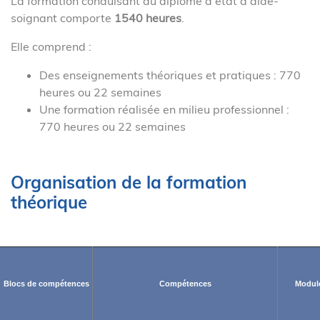
La formation conduisant au diplôme d'état d'aide-
soignant comporte
1540 heures
.
Elle comprend :
Des enseignements théoriques et pratiques : 770
heures ou 22 semaines
Une formation réalisée en milieu professionnel :
770 heures ou 22 semaines
Organisation de la formation
théorique
Blocs de compétences
Compétences
Module