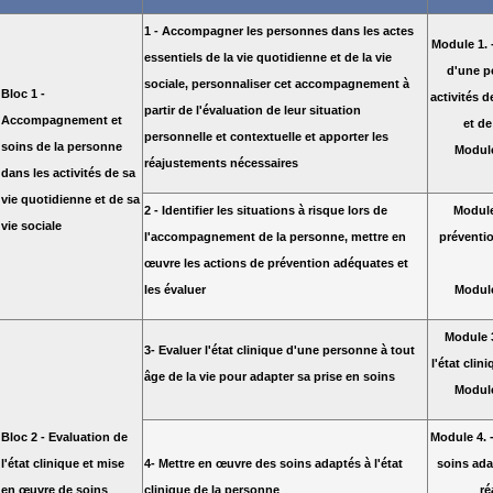
1 - Accompagner les personnes dans les actes
Module 1.
essentiels de la vie quotidienne et de la vie
d'une p
sociale, personnaliser cet accompagnement à
Bloc 1 -
activités d
partir de l'évaluation de leur situation
Accompagnement et
et de
personnelle et contextuelle et apporter les
soins de la personne
Module
réajustements nécessaires
dans les activités de sa
vie quotidienne et de sa
2 - Identifier les situations à risque lors de
Module
vie sociale
l'accompagnement de la personne, mettre en
préventio
œuvre les actions de prévention adéquates et
les évaluer
Module
Module 3
3- Evaluer l'état clinique d'une personne à tout
l'état cli
âge de la vie pour adapter sa prise en soins
Module
Bloc 2 - Evaluation de
Module 4. 
l'état clinique et mise
4- Mettre en œuvre des soins adaptés à l'état
soins ada
en œuvre de soins
clinique de la personne
ré