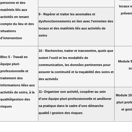
personne et des
locaux e
matériels liés aux
préven
9 - Repérer et traiter les anomalies et
activités en tenant
dysfonctionnements en lien avec l'entretien des
compte du lieu et des
locaux et des matériels liés aux activités de
situations
soins
d'intervention
10 - Rechercher, traiter et transmettre, quels que
Bloc 5 - Travail en
soient l'outil et les modalités de
Module 9
équipe pluri-
communication, les données pertinentes pour
in
professionnelle et
assurer la continuité et la traçabilité des soins et
traitement des
des activités
informations liées aux
11- Organiser son activité, coopérer au sein
activités de soins, à la
Module 10.
d'une équipe pluri-professionnelle et améliorer
qualité/gestion des
pluri prof
sa pratique dans le cadre d'une démarche
risques
et ges
qualité / gestion des risques