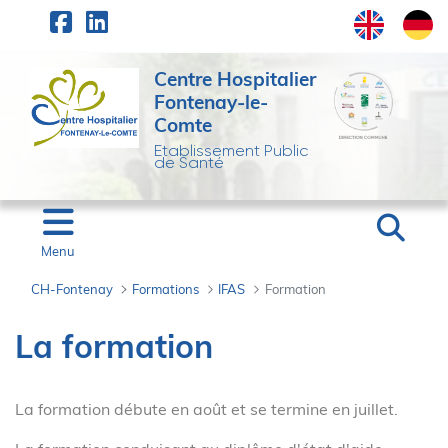
Panneau de gestion des cookies
Saut au contenu principal
Centre Hospitalier
Fontenay-le-
Comte
Etablissement Public
de Santé
Menu
CH-Fontenay
Formations
IFAS
Formation
Formation - CH-Fonten
La formation
La formation débute en août et se termine en juillet.