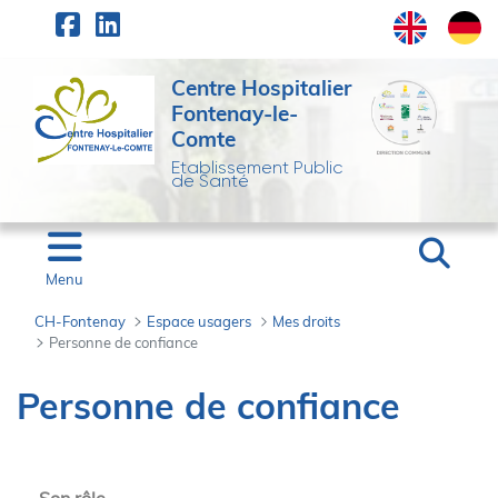
Panneau de gestion des cookies
Saut au contenu principal
Centre Hospitalier
Fontenay-le-
Comte
Etablissement Public
de Santé
Menu
CH-Fontenay
Espace usagers
Mes droits
Personne de confiance
Personne de confiance
Personne de confiance