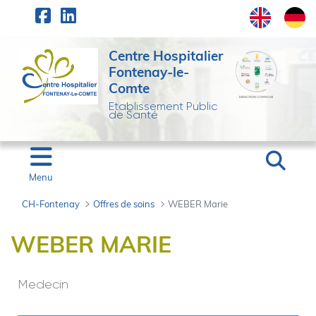
Panneau de gestion des cookies
Saut au contenu principal
Centre Hospitalier
Fontenay-le-
Comte
Etablissement Public
de Santé
Menu
CH-Fontenay
Offres de soins
WEBER Marie
WEBER Marie - CH-Fo
WEBER MARIE
Medecin