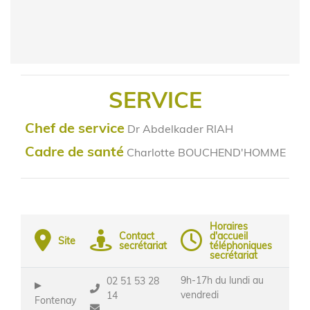
SERVICE
Chef de service
Dr Abdelkader RIAH
Cadre de santé
Charlotte BOUCHEND'HOMME
Horaires
Contact
d'accueil
Site
secrétariat
téléphoniques
secrétariat
9h-17h du lundi au
02 51 53 28
vendredi
14
Fontenay