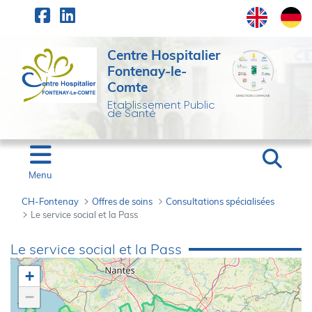
Panneau de gestion des cookies
Saut au contenu principal
Centre Hospitalier
Fontenay-le-
Comte
Etablissement Public
de Santé
Menu
CH-Fontenay
Offres de soins
Consultations spécialisées
Le service social et la Pass
Le service social et la
Le service social et la Pass
+
−