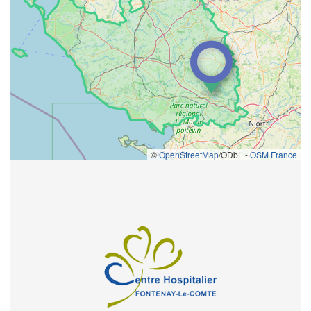
©
OpenStreetMap
/ODbL -
OSM France