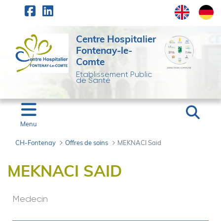
Panneau de gestion des cookies
Saut au contenu principal
Centre Hospitalier
Fontenay-le-
Comte
Etablissement Public
de Santé
Menu
CH-Fontenay
Offres de soins
MEKNACI Said
MEKNACI Said - CH-Fo
MEKNACI SAID
Medecin