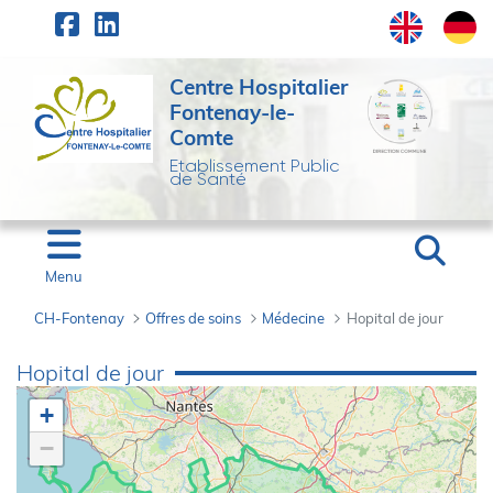
Panneau de gestion des cookies
Saut au contenu principal
Centre Hospitalier
Fontenay-le-
Comte
Etablissement Public
de Santé
Menu
CH-Fontenay
Offres de soins
Médecine
Hopital de jour
Hopital de jour - CH-F
Hopital de jour
+
−