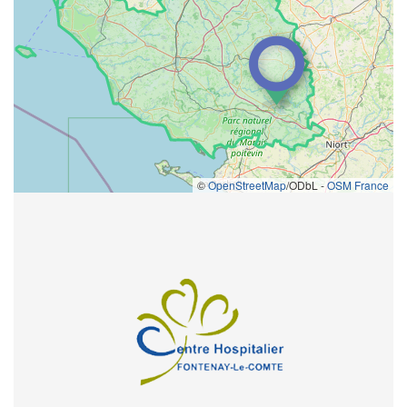
©
OpenStreetMap
/ODbL -
OSM France