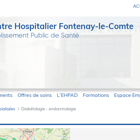
ACC
tre Hospitalier Fontenay-le-Comte
lissement Public de Santé
ments
Offres de soins
L'EHPAD
Formations
Espace Emp
cialisées
Diabétologie - endocrinologie
docrinologie - CH-Fonte