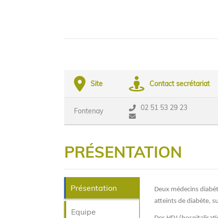
Site
Contact secrétariat
02 51 53 29 23
Fontenay
PRÉSENTATION
Présentation
Deux médecins diabét
atteints de diabète, 
Equipe