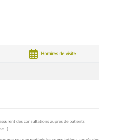
Horaires de visite
ssurent des consultations auprès de patients
yse…).