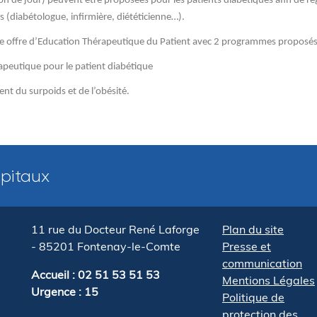
ion de jour) peuvent être proposées pour les patients diabétiques afin de r
s (diabétologue, infirmière, diététicienne…).
ne offre d’Education Thérapeutique du Patient avec 2 programmes proposés
apeutique pour le patient diabétique
 du surpoids et de l’obésité.
pitaux
11 rue du Docteur René Laforge
Plan du site
- 85201 Fontenay-le-Comte
Presse et
communication
Accueil : 02 51 53 51 53
Mentions Légales
Urgence : 15
Politique de
protection des