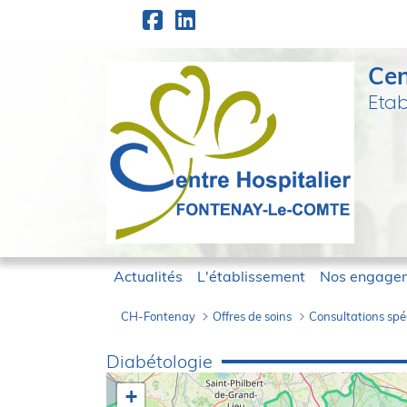
Panneau de gestion des cookies
Saut au contenu principal
Cen
Etab
Actualités
L'établissement
Nos engage
CH-Fontenay
Offres de soins
Consultations spé
Diabétologie - en
Diabétologie
+