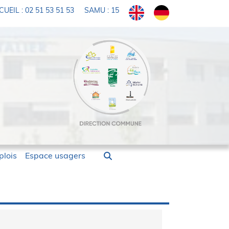
UEIL : 02 51 53 51 53
SAMU : 15
lois
Espace usagers
nay