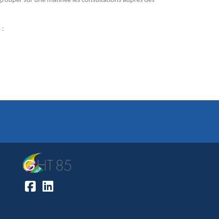
egrouper sur une matinée les consultations auprès des
 :