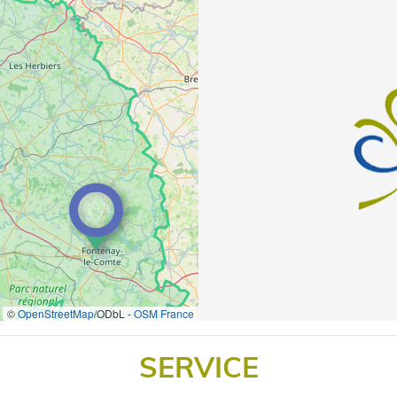
©
OpenStreetMap
/ODbL -
OSM France
SERVICE