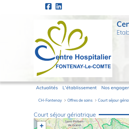
Panneau de gestion des cookies
Saut au contenu principal
Cen
Etab
Actualités
L'établissement
Nos engage
CH-Fontenay
Offres de soins
Court séjour géria
Court séjour géri
Court séjour gériatrique
+