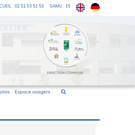
UEIL : 02 51 53 51 53
SAMU : 15
lois
Espace usagers