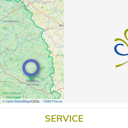
©
OpenStreetMap
/ODbL -
OSM France
SERVICE