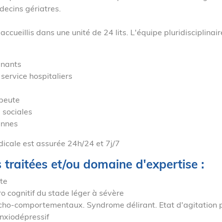
médecins gériatres.
accueillis dans une unité de 24 lits. L'équipe pluridisciplina
gnants
service hospitaliers
peute
 sociales
ennes
icale est assurée 24h/24 et 7j/7
s traitées et/ou domaine d'expertis
te
o cognitif du stade léger à sévère
cho-comportementaux. Syndrome délirant. Etat d'agitation 
xiodépressif