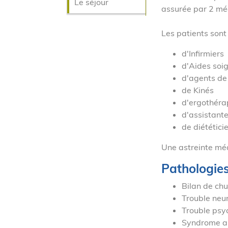
Le séjour
assurée par 2 
Les patients sont 
d'Infirmiers
d'Aides soi
d'agents de 
de Kinés
d'ergothéra
d'assistante
de diététici
Une astreinte méd
Pathologie
Bilan de chu
Trouble neur
Trouble psy
Syndrome an