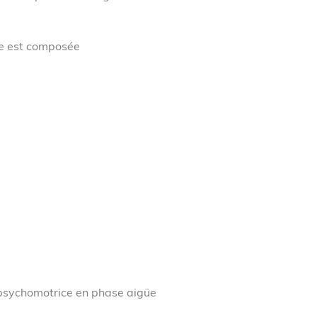
ire est composée
e :
psychomotrice en phase aigüe