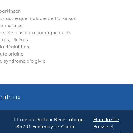
parkinson
s autre que maladie de Parkinson
 tumorales
atifs et soins d'accompagnements
rres, Ulcères...
la déglutition
ute origine
n, syndrome d'olgivie
pitaux
11 rue du Docteur René Laforge
Plan du site
- 85201 Fontenay-le-Comte
Presse et