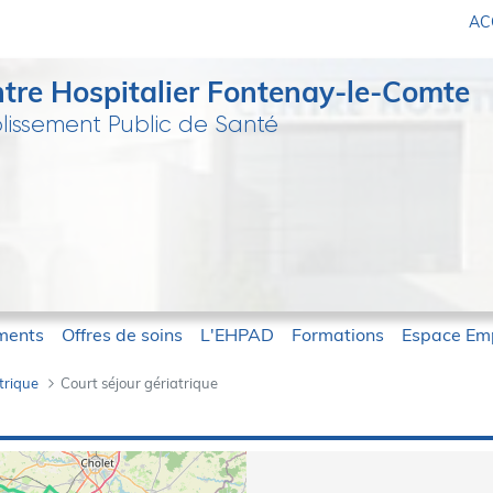
ACC
tre Hospitalier Fontenay-le-Comte
lissement Public de Santé
ments
Offres de soins
L'EHPAD
Formations
Espace Emp
trique
Court séjour gériatrique
atrique - CH-Fontenay