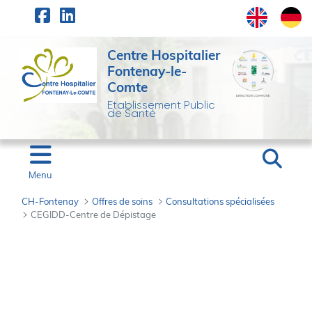
Panneau de gestion des cookies
Saut au contenu principal
Centre Hospitalier
Fontenay-le-
Comte
Etablissement Public
de Santé
Menu
CH-Fontenay
Offres de soins
Consultations spécialisées
CEGIDD-Centre de Dépistage
CEGIDD-Centre de Dép