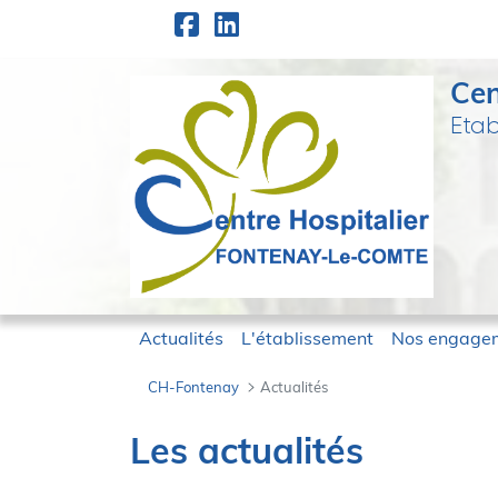
Panneau de gestion des cookies
Saut au contenu principal
Cen
Etab
Actualités
L'établissement
Nos engage
CH-Fontenay
Actualités
Actualités - CH-
Les actualités