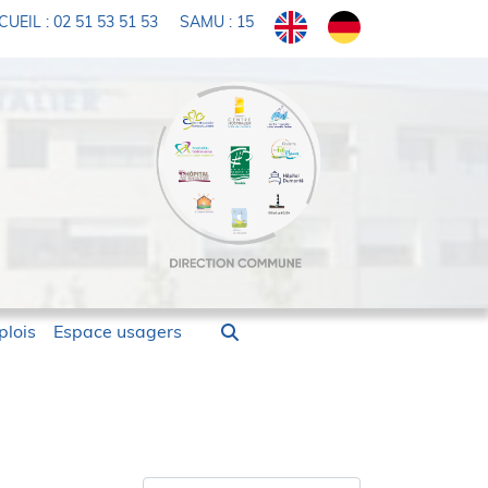
UEIL : 02 51 53 51 53
SAMU : 15
lois
Espace usagers