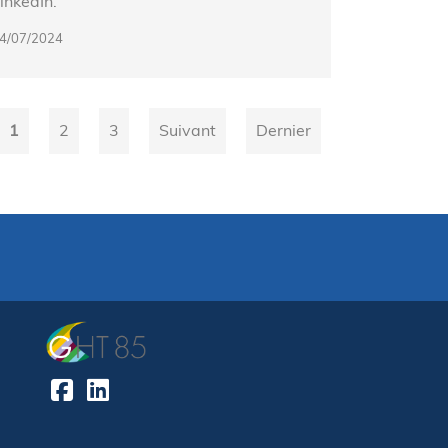
inkedIn.
4/07/2024
1
2
3
Suivant
Dernier