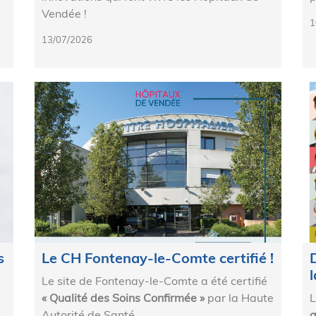
Vendée !
1
13/07/2026
s
Le CH Fontenay-le-Comte certifié !
Le site de Fontenay-le-Comte a été certifié
« Qualité des Soins Confirmée »
par la Haute
L
Autorité de Santé.
a