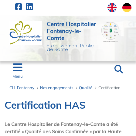
Panneau de gestion des cookies
Saut au contenu principal
Centre Hospitalier
Fontenay-le-
Comte
Etablissement Public
de Santé
Menu
CH-Fontenay
Nos engagements
Qualité
Certification
Certification - CH-Fon
Certification HAS
Le Centre Hospitalier de Fontenay-le-Comte a été
certifié « Qualité des Soins Confirmée » par la Haute