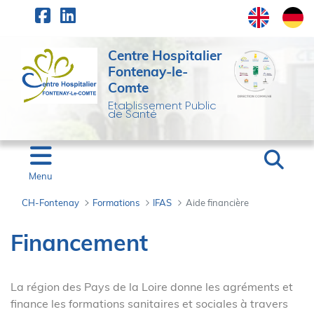
Panneau de gestion des cookies
Saut au contenu principal
Centre Hospitalier
Fontenay-le-
Comte
Etablissement Public
de Santé
Menu
CH-Fontenay
Formations
IFAS
Aide financière
Aide financière - CH-F
Financement
La région des Pays de la Loire donne les agréments et
finance les formations sanitaires et sociales à travers