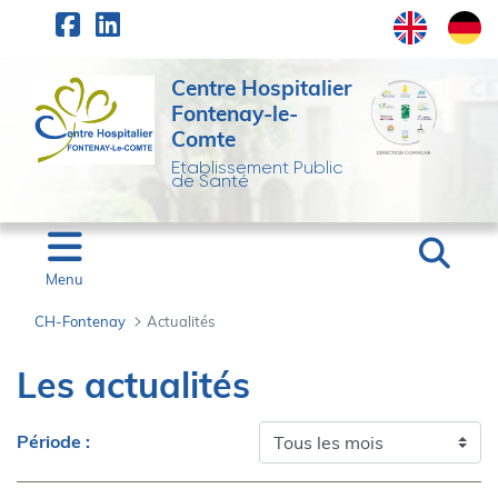
Panneau de gestion des cookies
Saut au contenu principal
Centre Hospitalier
Fontenay-le-
Comte
Etablissement Public
de Santé
Menu
CH-Fontenay
Actualités
Actualités - CH-Fonten
Les actualités
Période :