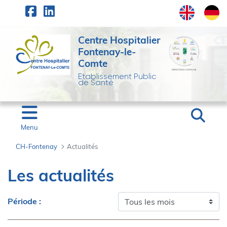
Panneau de gestion des cookies
Saut au contenu principal
Centre Hospitalier
Fontenay-le-
Comte
Etablissement Public
de Santé
Menu
CH-Fontenay
Actualités
Actualités - CH-Fonten
Les actualités
Période :