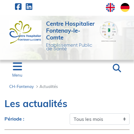
Panneau de gestion des cookies
Saut au contenu principal
Centre Hospitalier
Fontenay-le-
Comte
Etablissement Public
de Santé
Menu
CH-Fontenay
Actualités
Actualités - CH-Fonten
Les actualités
Période :